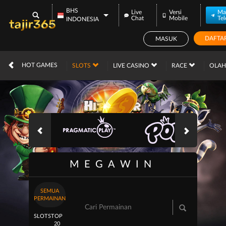
BHS
Live
Versi
Ma
Chat
Mobile
Te
INDONESIA
DAFTA
MASUK
IDR
12,675,345,
HOT GAMES
SLOTS
LIVE CASINO
RACE
OLA
MEGAWIN
SEMUA
PERMAINAN
SLOTS
TOP
20