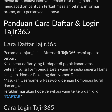
media komunikasi lainnya, pemain bisa dengan mudah
mendapatkan bantuan terkait masalah teknis, informasi
promo, atau pertanyaan lainnya.
Panduan Cara Daftar & Login
Tajir365
Cara Daftar Tajir365
Pertama kunjungi Link Alternatif Tajir365 resmi update
terbaru
Klik menu daftar yang terdapat di pojok kanan atas.
Setelah itu isi form pendaftaran yang tersedia seperti Nama
Lengkap, Nomor Rekening dan Nomor Telp.
Masukan Username & Password dengan kombinasi huruf
dan angka.
Terakhir masukan kode verivikasi yang tertera dan klik
"
DAFTAR
"
Cara Login Tajir365