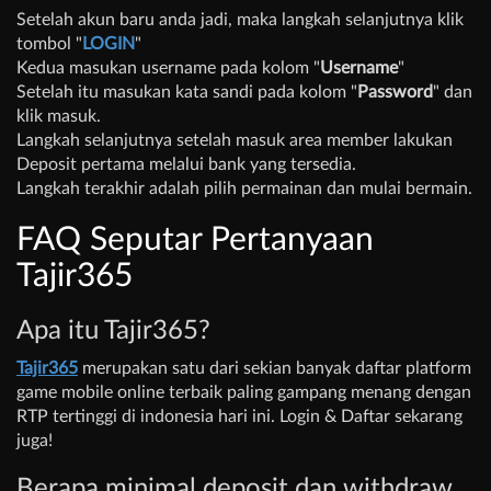
Setelah akun baru anda jadi, maka langkah selanjutnya klik
tombol "
LOGIN
"
Kedua masukan username pada kolom "
Username
"
Setelah itu masukan kata sandi pada kolom "
Password
" dan
klik masuk.
Langkah selanjutnya setelah masuk area member lakukan
Deposit pertama melalui bank yang tersedia.
Langkah terakhir adalah pilih permainan dan mulai bermain.
FAQ Seputar Pertanyaan
Tajir365
Apa itu Tajir365?
Tajir365
merupakan satu dari sekian banyak daftar platform
game mobile online terbaik paling gampang menang dengan
RTP tertinggi di indonesia hari ini. Login & Daftar sekarang
juga!
Berapa minimal deposit dan withdraw