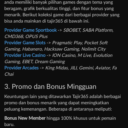
anda memiliki banyak pilihan games dengan tema yang
beragam, grafik berkualitas tinggi, dan fitur bonus yang
menarik. Berikut koleksi game dari berbagai provider yang
bisa anda mainkan di tajir365 di bawah ini.
Provider Game Sportbook
->
SBOBET, SABA Platform,
CMD368, OPUS Plus
Provider Game Slots
->
Pragmatic Play, Pocket Soft
Gaming, Habanero, Hacksaw Gaming, Nolimit City
Provider Live Casino
->
ION Casino, M Live, Evolution
Gaming, EBET, Dream Gaming
Provider Arcades
->
King Midas, JILI, Gemini, Aviator, Fa
Chai
3. Promo dan Bonus Mingguan
Keuntungan lain yang ditawarkan Tajir365 adalah berbagai
promo dan bonus menarik yang dapat meningkatkan
peluang kemenangan. Beberapa di antaranya meliputi:
Bonus New Member
hingga 100% khusus untuk pemain
baru.