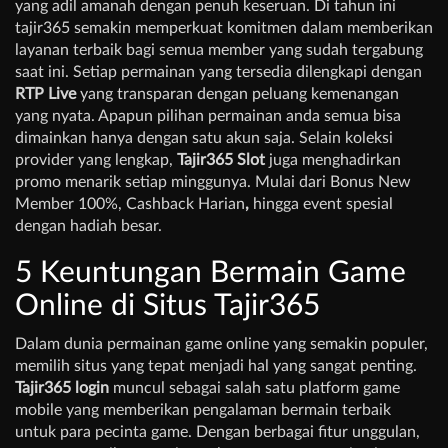
yang adil amanah dengan penuh keseruan. Di tahun ini
tajir365 semakin memperkuat komitmen dalam memberikan
layanan terbaik bagi semua member yang sudah tergabung
saat ini. Setiap permainan yang tersedia dilengkapi dengan
RTP Live
yang transparan dengan peluang kemenangan
yang nyata. Apapun pilihan permainan anda semua bisa
dimainkan hanya dengan satu akun saja. Selain koleksi
provider yang lengkap,
Tajir365 Slot
juga menghadirkan
promo menarik setiap minggunya. Mulai dari Bonus New
Member 100%, Cashback Harian
,
hingga event spesial
dengan hadiah besar.
5 Keuntungan Bermain Game
Online di Situs Tajir365
Dalam dunia permainan game online yang semakin populer,
memilih situs yang tepat menjadi hal yang sangat penting.
Tajir365 login
muncul sebagai salah satu platform game
mobile yang memberikan pengalaman bermain terbaik
untuk para pecinta game. Dengan berbagai fitur unggulan,