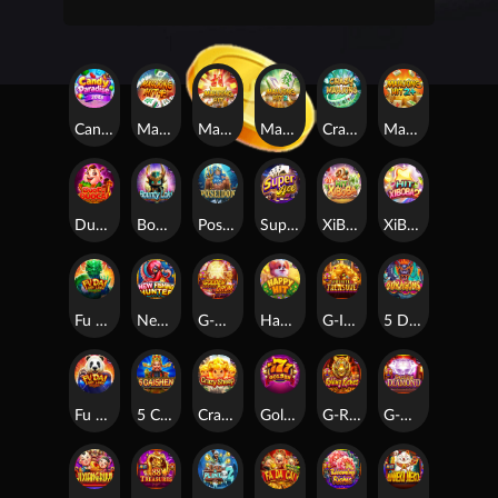
Candy Paradise 2048
Mahjong Hit +
Mahjong Hit
Mahjong Hit 2
Crazy Mahjong
Mahjong Hit 2+
DuoFuDuoCai
Bounty Loki
Poseidon
Super Ace
XiBoBa Hit
XiBoBa Hit2
Fu Dai Lian Lian-Dragon
New-Fishing Hunter
G-GoldenDrum
Happy Hit
G-InfiniteTreasure
5 Dragons(H5)
Fu Dai Lian Lian-Panda
5 CaiShen(H5)
Crazy Sheep
Golden 777(H5)
G-RollingRiches
G-DazzlingDiamond