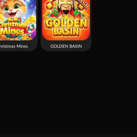
hristmas Mines
GOLDEN BASIN