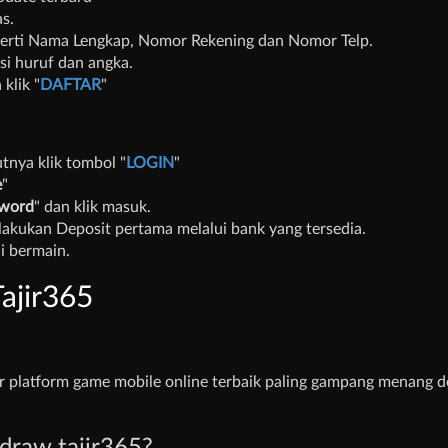
s.
seperti Nama Lengkap, Nomor Rekening dan Nomor Telp.
 huruf dan angka.
klik "
DAFTAR
"
tnya klik tombol "
LOGIN
"
e
"
word
" dan klik masuk.
akukan Deposit pertama melalui bank yang tersedia.
i bermain.
ajir365
 platform game mobile online terbaik paling gampang menang deng
draw tajir365?