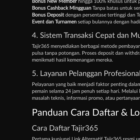
Bonus New Member
hingga 100% khusus untuk p
Bonus Cashback Mingguan
Tanpa batas untuk se
Bonus Deposit
dengan persentase tertinggi dan T
Event dan Turnamen
setiap bulannya dengan hadi
4. Sistem Transaksi Cepat dan M
Tajir365 menyediakan berbagai metode pembayaran 
pulsa tanpa potongan. Proses deposit dan withd
menikmati hasil kemenangan mereka.
5. Layanan Pelanggan Profesiona
Pelayanan yang baik menjadi faktor penting dalam
pemain selama 24 jam penuh setiap hari. Melalui
masalah teknis, informasi promo, atau pertanyaan
Panduan Cara Daftar & Log
Cara Daftar Tajir365
Pertama kunjungi Link Alternatif Tajir365 resmi 