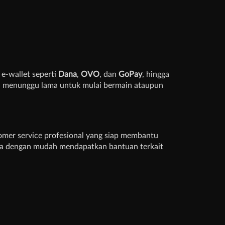
 e-wallet seperti
Dana
,
OVO
, dan
GoPay
, hingga
lu menunggu lama untuk mulai bermain ataupun
tomer service profesional yang siap membantu
isa dengan mudah mendapatkan bantuan terkait