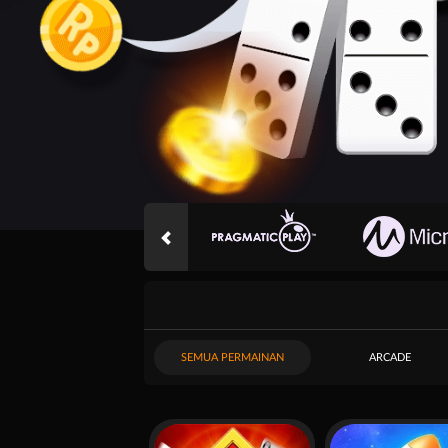
SEMUA PERMAINAN
ARCADE