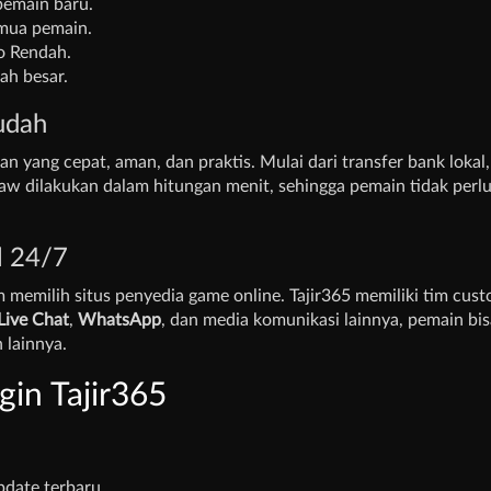
emain baru.
mua pemain.
o Rendah.
ah besar.
udah
yang cepat, aman, dan praktis. Mulai dari transfer bank lokal,
raw dilakukan dalam hitungan menit, sehingga pemain tidak per
l 24/7
 memilih situs penyedia game online. Tajir365 memiliki tim cus
Live Chat
,
WhatsApp
, dan media komunikasi lainnya, pemain b
 lainnya.
in Tajir365
update terbaru