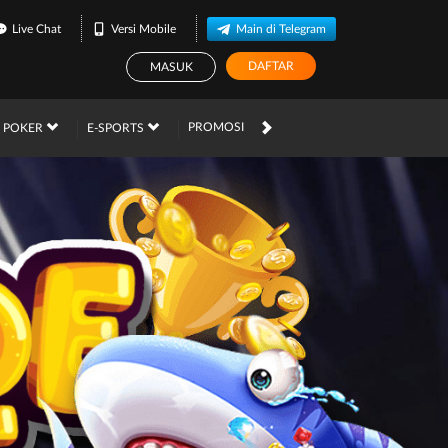
Live Chat
Versi Mobile
Main di Telegram
DAFTAR
MASUK
PROMOSI
POKER
E-SPORTS