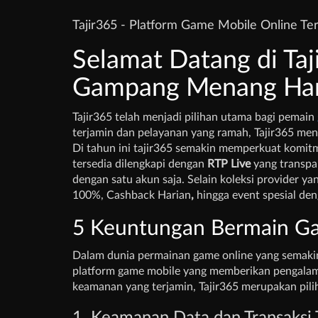
Tajir365 - Platform Game Mobile Online T
Selamat Datang di Taj
Gampang Menang Hari
Tajir365 telah menjadi pilihan utama bagi pemain
terjamin dan pelayanan yang ramah, Tajir365 men
Di tahun ini tajir365 semakin memperkuat komit
tersedia dilengkapi dengan
RTP Live
yang transpa
dengan satu akun saja. Selain koleksi provider ya
100%, Cashback Harian
,
hingga event spesial den
5 Keuntungan Bermain Gam
Dalam dunia permainan game online yang semakin 
platform game mobile yang memberikan pengalama
keamanan yang terjamin, Tajir365 merupakan pilih
1. Keamanan Data dan Transaksi 