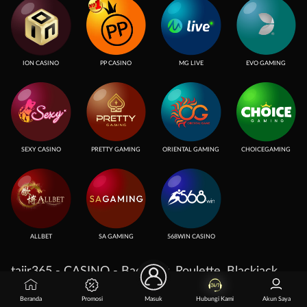
ION CASINO
PP CASINO
MG LIVE
EVO GAMING
SEXY CASINO
PRETTY GAMING
ORIENTAL GAMING
CHOICEGAMING
ALLBET
SA GAMING
568WIN CASINO
tajir365 - CASINO - Baccarat, Roulette, Blackjack
tajir365 - Situs Judi
Beranda
Promosi
Masuk
Hubungi Kami
Akun Saya