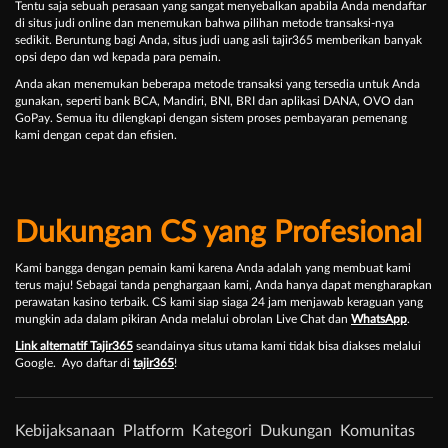
Tentu saja sebuah perasaan yang sangat menyebalkan apabila Anda mendaftar
di situs judi online dan menemukan bahwa pilihan metode transaksi-nya
sedikit. Beruntung bagi Anda, situs judi uang asli tajir365 memberikan banyak
opsi depo dan wd kepada para pemain.
Anda akan menemukan beberapa metode transaksi yang tersedia untuk Anda
gunakan, seperti bank BCA, Mandiri, BNI, BRI dan aplikasi DANA, OVO dan
GoPay. Semua itu dilengkapi dengan sistem proses pembayaran pemenang
kami dengan cepat dan efisien.
Dukungan CS yang Profesional
Kami bangga dengan pemain kami karena Anda adalah yang membuat kami
terus maju! Sebagai tanda penghargaan kami, Anda hanya dapat mengharapkan
perawatan kasino terbaik. CS kami siap siaga 24 jam menjawab keraguan yang
mungkin ada dalam pikiran Anda melalui obrolan Live Chat dan
WhatsApp
.
Link alternatif Tajir365
seandainya situs utama kami tidak bisa diakses melalui
Google. Ayo daftar di
tajir365
!
Kebijaksanaan
Platform
Kategori
Dukungan
Komunitas