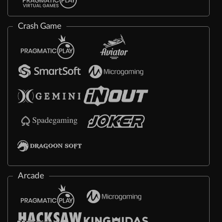
Crash Game
Arcade