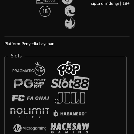
cipta dilindungi | 18+
Platform Penyedia Layanan
Slots