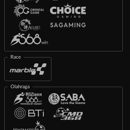
Race
Olahraga