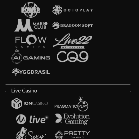
Live Casino