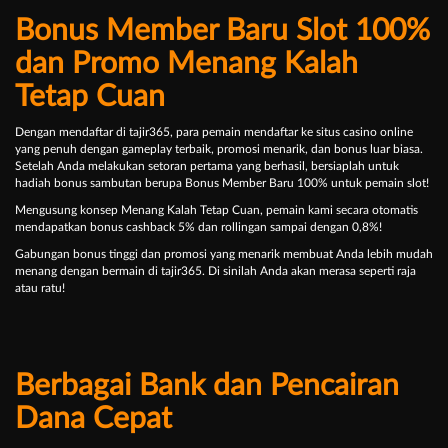
Bonus Member Baru Slot 100%
dan Promo Menang Kalah
Tetap Cuan
Dengan mendaftar di tajir365, para pemain mendaftar ke situs casino online
yang penuh dengan gameplay terbaik, promosi menarik, dan bonus luar biasa.
Setelah Anda melakukan setoran pertama yang berhasil, bersiaplah untuk
hadiah bonus sambutan berupa Bonus Member Baru 100% untuk pemain slot!
Mengusung konsep Menang Kalah Tetap Cuan, pemain kami secara otomatis
mendapatkan bonus cashback 5% dan rollingan sampai dengan 0,8%!
Gabungan bonus tinggi dan promosi yang menarik membuat Anda lebih mudah
menang dengan bermain di tajir365. Di sinilah Anda akan merasa seperti raja
atau ratu!
Berbagai Bank dan Pencairan
Dana Cepat