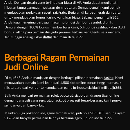
Anda! Dengan desain yang terlihat luar biasa di HP, Anda dapat menikmati
hiburan tanpa gangguan, putaran demi putaran. Semua pemain kami berhak
mendapatkan perlakuan seperti raja/ratu. Berjalan di karpet merah dan daftar
untuk mendapatkan bonus kasino yang luar biasa. Sebagai pemain tajir365,
Anda juga menerima berbagai macam promosi dan bonus untuk dipilih.
Dimulai dengan 100% bonus member baru kami, 5% bonus cashback dan 0,8%
bonus rolling para pemain disuguhi promosi terbaru yang tentu saja menarik.
Jadi tunggu apalagi? Ayo
daftar
dan main di tajir365!
Berbagai Ragam Permainan
Judi Online
Di tajir365 Anda dimanjakan dengan berbagai pilihan permainan
kasino
. Kami
menawarkan pemain kami lebih dari 1.500 slot online bonus tinggi, termasuk
rilis terbaru dari vendor terkemuka dan game in-house eksklusif milik tajir365.
Baik Anda mencari permainan rolet, baccarat, sicbo dan dragon tiger online
dengan uang asli yang seru, atau jackpot progresif besar-besaran, kami punya
semuanya dan banyak lagi!
Mainkan juga poker online, game tembak ikan, judi bola SBOBET, sabung ayam
S128 dan banyak permainan lainnya bersama agen judi online tajir365.