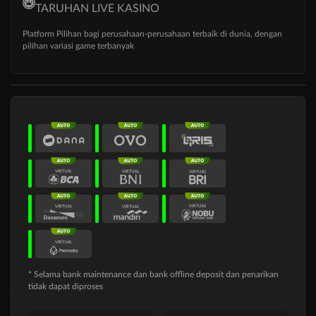
TARUHAN LIVE KASINO
Platform Pilihan bagi perusahaan-perusahaan terbaik di dunia, dengan
pilihan variasi game terbanyak
* Selama bank maintenance dan bank offline deposit dan penarikan
tidak dapat diproses