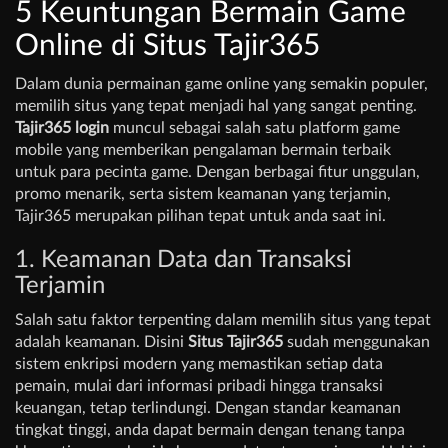
5 Keuntungan Bermain Game
Online di Situs Tajir365
Dalam dunia permainan game online yang semakin populer,
memilih situs yang tepat menjadi hal yang sangat penting.
Tajir365 login
muncul sebagai salah satu platform game
mobile yang memberikan pengalaman bermain terbaik
untuk para pecinta game. Dengan berbagai fitur unggulan,
promo menarik, serta sistem keamanan yang terjamin,
Tajir365 merupakan pilihan tepat untuk anda saat ini.
1. Keamanan Data dan Transaksi
Terjamin
Salah satu faktor terpenting dalam memilih situs yang tepat
adalah keamanan. Disini
Situs Tajir365
sudah menggunakan
sistem enkripsi modern yang memastikan setiap data
pemain, mulai dari informasi pribadi hingga transaksi
keuangan, tetap terlindungi. Dengan standar keamanan
tingkat tinggi, anda dapat bermain dengan tenang tanpa