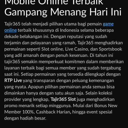
Mobile Online Terbaik
Gampang Menang Hari Ini
Tajir365 telah menjadi pilihan utama bagi pemain
game
online
terbaik khususnya di Indonesia selama beberapa
dekade belakangan ini. Dengan reputasi yang sudah
terjamin dan pelayanan yang ramah, Tajir365 menghadirkan
permainan seperti Slot online, Live Casino, dan Sportsbook
yang adil amanah dengan penuh keseruan. Di tahun ini
tajir365 semakin memperkuat komitmen dalam memberikan
layanan terbaik bagi semua member yang sudah tergabung
saat ini. Setiap permainan yang tersedia dilengkapi dengan
RTP Live
yang transparan dengan peluang kemenangan
yang nyata. Apapun pilihan permainan anda semua bisa
dimainkan hanya dengan satu akun saja. Selain koleksi
provider yang lengkap,
Tajir365 Slot
juga menghadirkan
promo menarik setiap minggunya. Mulai dari Bonus New
Member 100%, Cashback Harian
,
hingga event spesial
dengan hadiah besar.