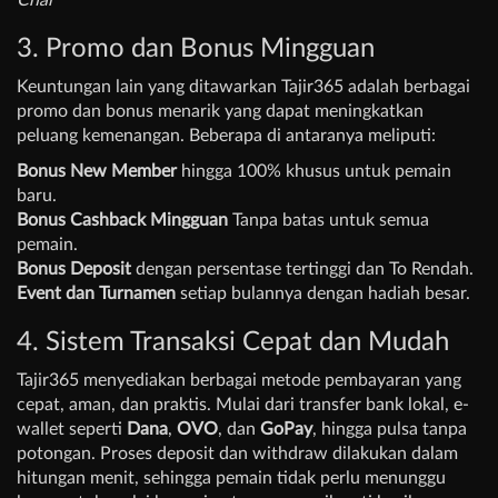
Chai
3. Promo dan Bonus Mingguan
Keuntungan lain yang ditawarkan Tajir365 adalah berbagai
promo dan bonus menarik yang dapat meningkatkan
peluang kemenangan. Beberapa di antaranya meliputi:
Bonus New Member
hingga 100% khusus untuk pemain
baru.
Bonus Cashback Mingguan
Tanpa batas untuk semua
pemain.
Bonus Deposit
dengan persentase tertinggi dan To Rendah.
Event dan Turnamen
setiap bulannya dengan hadiah besar.
4. Sistem Transaksi Cepat dan Mudah
Tajir365 menyediakan berbagai metode pembayaran yang
cepat, aman, dan praktis. Mulai dari transfer bank lokal, e-
wallet seperti
Dana
,
OVO
, dan
GoPay
, hingga pulsa tanpa
potongan. Proses deposit dan withdraw dilakukan dalam
hitungan menit, sehingga pemain tidak perlu menunggu