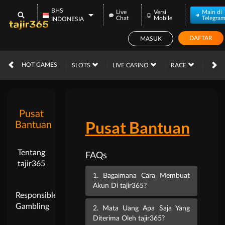
BHS
Live
Versi
Main di
Chat
Mobile
Telegra
INDONESIA
DAFTAR
MASUK
HOT GAMES
SLOTS
LIVE CASINO
RACE
OLA
Pusat
Pusat Bantuan
Bantuan
Tentang
FAQs
tajir365
1. Bagaimana Cara Membuat
Akun Di tajir365?
Responsible
Gambling
2. Mata Uang Apa Saja Yang
Diterima Oleh tajir365?