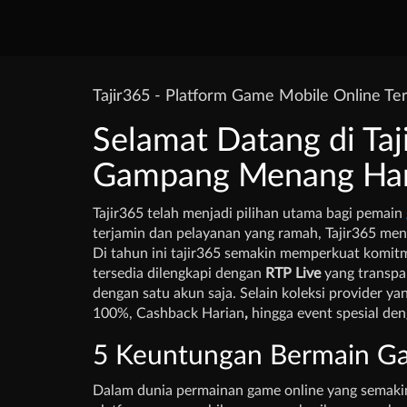
Tajir365 - Platform Game Mobile Online T
Selamat Datang di Taj
Gampang Menang Hari
Tajir365 telah menjadi pilihan utama bagi pemain
terjamin dan pelayanan yang ramah, Tajir365 men
Di tahun ini tajir365 semakin memperkuat komit
tersedia dilengkapi dengan
RTP Live
yang transpa
dengan satu akun saja. Selain koleksi provider ya
100%, Cashback Harian
,
hingga event spesial den
5 Keuntungan Bermain Gam
Dalam dunia permainan game online yang semakin 