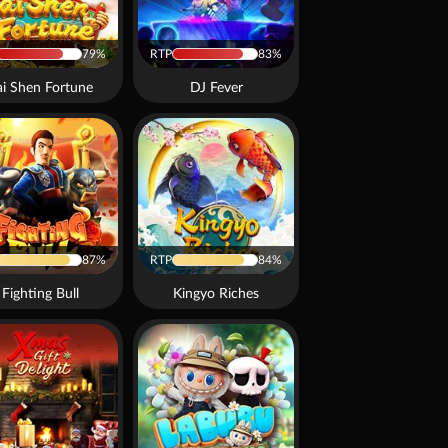
79%
RTP
83%
ai Shen Fortune
DJ Fever
87%
RTP
84%
Fighting Bull
Kingyo Riches