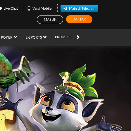
Live Chat
Versi Mobile
Main di Telegram
DAFTAR
MASUK
PROMOSI
POKER
E-SPORTS