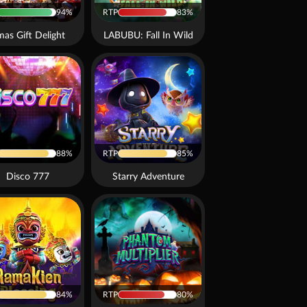
94%
RTP
83%
as Gift Delight
LABUBU: Fall In Wild
88%
RTP
85%
Disco 777
Starry Adventure
84%
RTP
80%