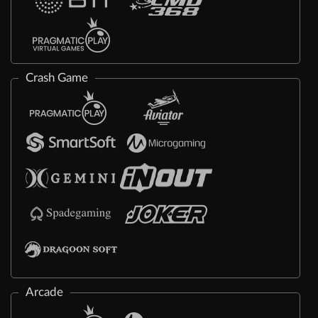
Crash Game
Arcade