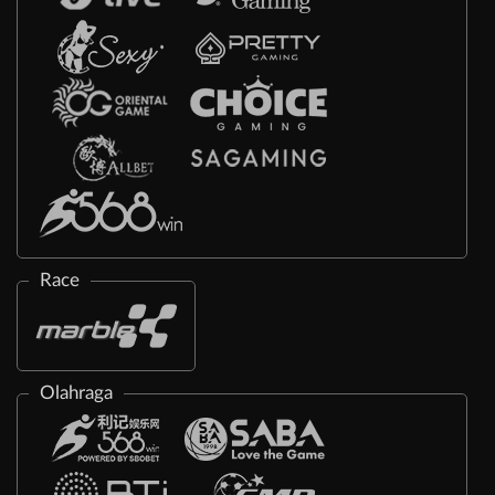
Race
Olahraga