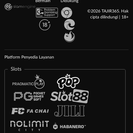
Bermain
Didukung
©2026 TAJIR365. Hak
cipta dilindungi | 18+
Platform Penyedia Layanan
Slots