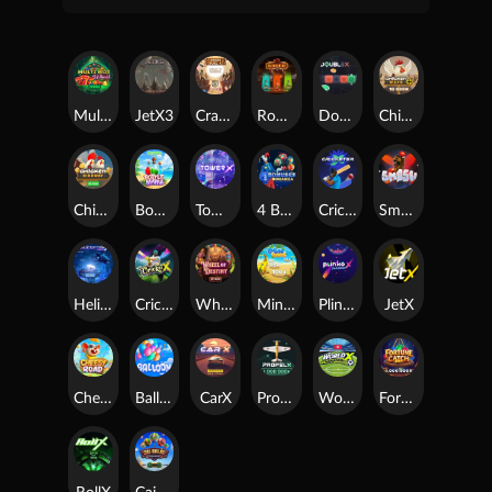
Multi Hot Wheel
JetX3
Crash Duel X
RodeoX
DoubleX
ChickenWays
Chicken Highway
Bottle Mania
TowerX
4 Bonuses Bonanza
CricketerX
Smash X
HelicopterX
CricketX
Wheel Of Destiny
MineIsland
PlinkoXClassic
JetX
Cheesy Road
Balloon
CarX
PropelX
World Champion X
Fortune Catch