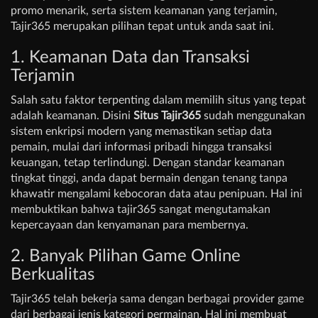
promo menarik, serta sistem keamanan yang terjamin,
Tajir365 merupakan pilihan tepat untuk anda saat ini.
1. Keamanan Data dan Transaksi
Terjamin
Salah satu faktor terpenting dalam memilih situs yang tepat
adalah keamanan. Disini
Situs Tajir365
sudah menggunakan
sistem enkripsi modern yang memastikan setiap data
pemain, mulai dari informasi pribadi hingga transaksi
keuangan, tetap terlindungi. Dengan standar keamanan
tingkat tinggi, anda dapat bermain dengan tenang tanpa
khawatir mengalami kebocoran data atau penipuan. Hal ini
membuktikan bahwa tajir365 sangat mengutamakan
kepercayaan dan kenyamanan para membernya.
2. Banyak Pilihan Game Online
Berkualitas
Tajir365 telah bekerja sama dengan berbagai provider game
dari berbagai jenis kategori permainan. Hal ini membuat