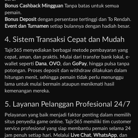
Bonus Cashback Mingguan
Tanpa batas untuk semua
pemain.
Bonus Deposit
dengan persentase tertinggi dan To Rendah.
Event dan Turnamen
setiap bulannya dengan hadiah besar.
4. Sistem Transaksi Cepat dan Mudah
Tajir365 menyediakan berbagai metode pembayaran yang
cepat, aman, dan praktis. Mulai dari transfer bank lokal, e-
wallet seperti
Dana
,
OVO
, dan
GoPay
, hingga pulsa tanpa
potongan. Proses deposit dan withdraw dilakukan dalam
hitungan menit, sehingga pemain tidak perlu menunggu
lama untuk mulai bermain ataupun menikmati hasil
kemenangan mereka.
5. Layanan Pelanggan Profesional 24/7
Pelayanan yang baik menjadi faktor penting dalam memilih
situs penyedia game online. Tajir365 memiliki tim customer
service profesional yang siap membantu pemain selama 24
jam penuh setiap hari. Melalui
Live Chat
,
WhatsApp
, dan