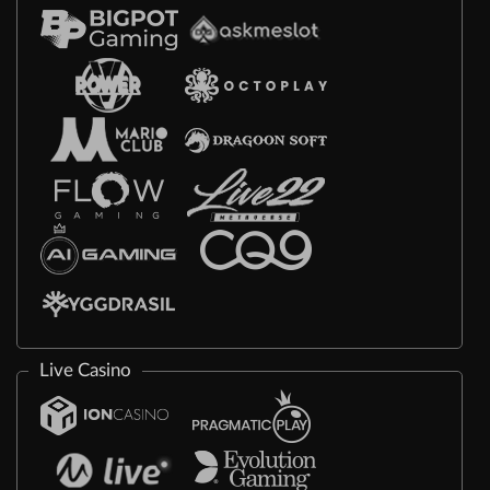
Live Casino