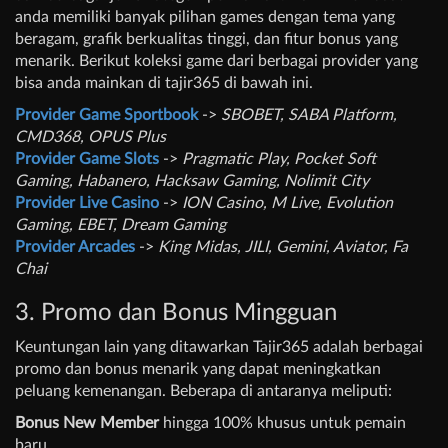
anda memiliki banyak pilihan games dengan tema yang
beragam, grafik berkualitas tinggi, dan fitur bonus yang
menarik. Berikut koleksi game dari berbagai provider yang
bisa anda mainkan di tajir365 di bawah ini.
Provider Game Sportbook
->
SBOBET, SABA Platform,
CMD368, OPUS Plus
Provider Game Slots
->
Pragmatic Play, Pocket Soft
Gaming, Habanero, Hacksaw Gaming, Nolimit City
Provider Live Casino
->
ION Casino, M Live, Evolution
Gaming, EBET, Dream Gaming
Provider Arcades
->
King Midas, JILI, Gemini, Aviator, Fa
Chai
3. Promo dan Bonus Mingguan
Keuntungan lain yang ditawarkan Tajir365 adalah berbagai
promo dan bonus menarik yang dapat meningkatkan
peluang kemenangan. Beberapa di antaranya meliputi:
Bonus New Member
hingga 100% khusus untuk pemain
baru.