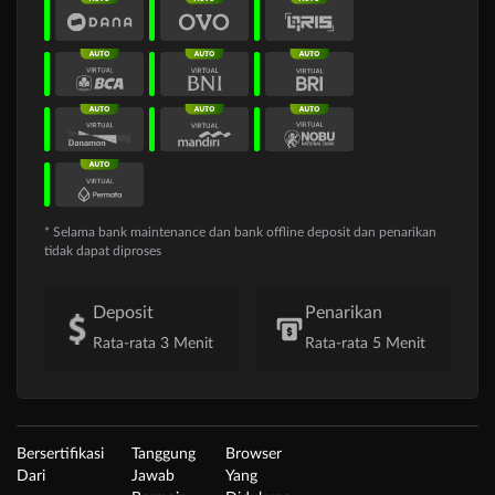
* Selama bank maintenance dan bank offline deposit dan penarikan
tidak dapat diproses
Deposit
Penarikan
Rata-rata 3 Menit
Rata-rata 5 Menit
Bersertifikasi
Tanggung
Browser
Dari
Jawab
Yang