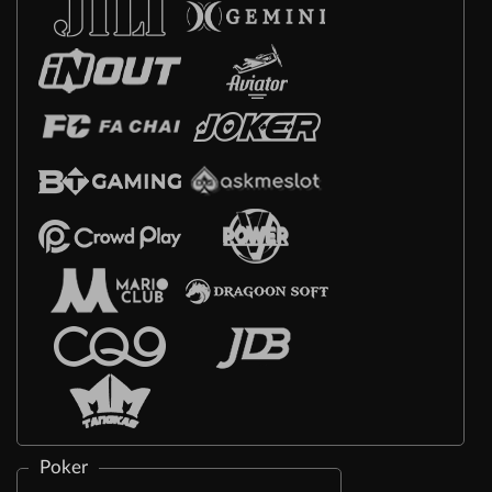
Poker