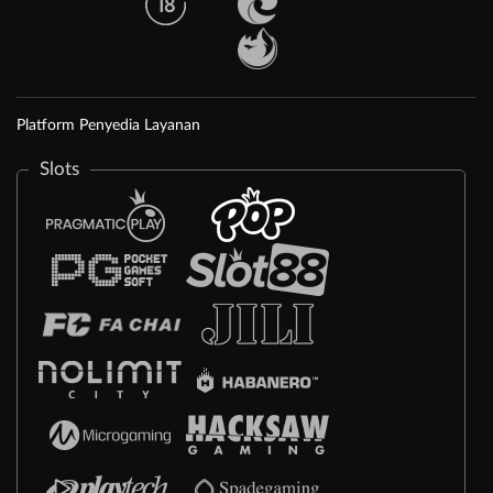
Platform Penyedia Layanan
Slots