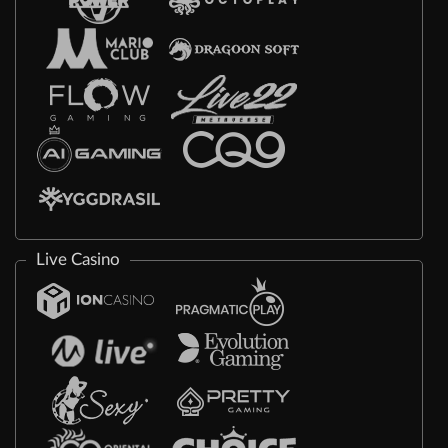
Live Casino