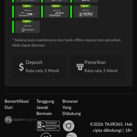
* Selama bank maintenance dan bank offline deposit dan penarikan
tidak dapat diproses
Deposit
Penarikan
Rata-rata 3 Menit
Rata-rata 5 Menit
Bersertifikasi
Tanggung
Browser
Dari
Jawab
Yang
Bermain
Didukung
©2026 TAJIR365. Hak
cipta dilindungi | 18+