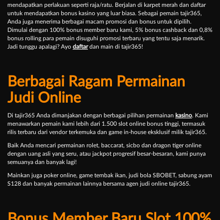
mendapatkan perlakuan seperti raja/ratu. Berjalan di karpet merah dan daftar
untuk mendapatkan bonus kasino yang luar biasa. Sebagai pemain tajir365,
Anda juga menerima berbagai macam promosi dan bonus untuk dipilih.
Dimulai dengan 100% bonus member baru kami, 5% bonus cashback dan 0,8%
bonus rolling para pemain disuguhi promosi terbaru yang tentu saja menarik.
Jadi tunggu apalagi? Ayo
daftar
dan main di tajir365!
Berbagai Ragam Permainan
Judi Online
Di tajir365 Anda dimanjakan dengan berbagai pilihan permainan
kasino
. Kami
menawarkan pemain kami lebih dari 1.500 slot online bonus tinggi, termasuk
rilis terbaru dari vendor terkemuka dan game in-house eksklusif milik tajir365.
Baik Anda mencari permainan rolet, baccarat, sicbo dan dragon tiger online
dengan uang asli yang seru, atau jackpot progresif besar-besaran, kami punya
semuanya dan banyak lagi!
Mainkan juga poker online, game tembak ikan, judi bola SBOBET, sabung ayam
S128 dan banyak permainan lainnya bersama agen judi online tajir365.
Bonus Member Baru Slot 100%