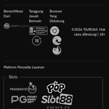
Bersertifikasi
Tanggung
Browser
Dari
Jawab
Yang
Bermain
Didukung
©2026 TAJIR365. Hak
cipta dilindungi | 18+
Platform Penyedia Layanan
Slots