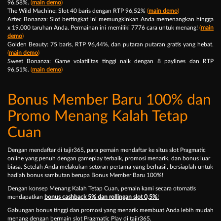
96,58%.
(
main demo
)
The Wild Machine: Slot 40 baris dengan RTP 96,52%
(
main demo
)
Aztec Bonanza: Slot bertingkat ini memungkinkan Anda memenangkan hingga
x 19.000 taruhan Anda. Permainan ini memiliki 7776 cara untuk menang!
(
main
demo
)
Golden Beauty: 75 baris, RTP 96,44%, dan putaran putaran gratis yang hebat.
(
main demo
)
Sweet Bonanza: Game volatilitas tinggi naik dengan 8 paylines dan RTP
96,51%.
(
main demo
)
Bonus Member Baru 100% dan
Promo Menang Kalah Tetap
Cuan
Dengan mendaftar di tajir365, para pemain mendaftar ke situs slot Pragmatic
online yang penuh dengan gameplay terbaik, promosi menarik, dan bonus luar
biasa. Setelah Anda melakukan setoran pertama yang berhasil, bersiaplah untuk
hadiah bonus sambutan berupa Bonus Member Baru 100%!
Dengan konsep Menang Kalah Tetap Cuan, pemain kami secara otomatis
mendapatkan
bonus cashback 5% dan rollingan slot 0,5%
!
Gabungan bonus tinggi dan promosi yang menarik membuat Anda lebih mudah
menang dengan bermain slot Pragmatic Play di tajir365.