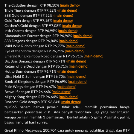
The Catfather dengan RTP 98,10%
(
main demo
)
Triple Tigers dengan RTP 97,52%
(
main demo
)
888 Gold dengan RTP 97,52%
(
main demo
)
Gold Train dengn RTP 97,16%
(
main demo
)
Caishen’s Gold dengan RTP 97,08%
(
main demo
)
Irish Charms dengan RTP 96,95%
(
main demo
)
Diamonds are Forever dengan RTP 96,96%
(
main demo
)
888 Dragons dengan RTP 96,84%
(
main demo
)
Wild Wild Riches dengan RTP 96,77%
(
main demo
)
Eye of the Storm dengan RTP 96,71%
(
main demo
)
Emerald King Rainbow Road dengan RTP 96,71%
(
main demo
)
Big Bass Bonanza dengan RTP 96,71%
(
main demo
)
Return of the Dead dengan RTP 96,71%
(
main demo
)
Hot to Burn dengan RTP 96,71%
(
main demo
)
Ultra Hold & Spin dengan RTP 96,70%
(
main demo
)
Book of Kingdoms dengan RTP 96,69%
(
main demo
)
Pixie Wings dengan RTP 96,67%
(
main demo
)
Beowulf dengan RTP 96,66%
(
main demo
)
Mighty Kong dengan RTP 96,64%
(
main demo
)
Dwarven Gold dengan RTP 96,64%
(
main demo
)
tajir365 paham bahwa pemain tidak selalu memilih permainan hanya
berdasarkan persentase RTP. Ada banyak faktor lain juga yang menentukan
kenapa pemain memilih 1 permainan. Berikut adalah 5 game Pragmatic paling
bagus menurut hasil survey:
Great Rhino Megaways: 200.704 cara untuk menang, volatilitas tinggi, dan RTP