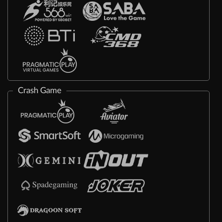
Crash Game