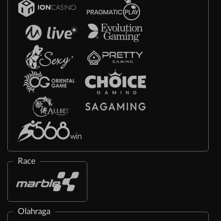
Race
Olahraga