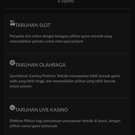
E-Sports
TARUHAN SLOT
Penyedia slot online dengan beragam pilihan game menarik yang
memudahkan pemain untuk mencapai jackpot
TARUHAN OLAHRAGA
Sportsbook Gaming Platform Terbaik menawarkan lebih banyak game,
odds yang lebih tinggi, dan menyediakan pilihan yang lebih banyak
untuk pemain.
TARUHAN LIVE KASINO
Platform Pilihan bagi perusahaan-perusahaan terbaik di dunia, dengan
pilihan variasi game terbanyak