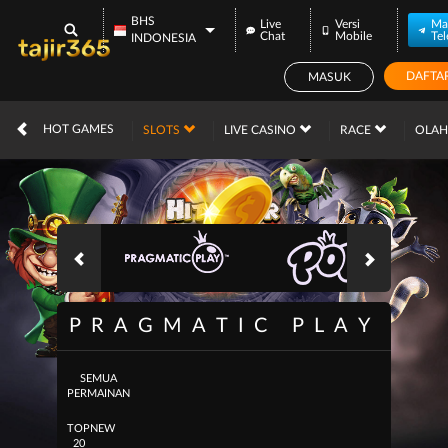
BHS
Live
Versi
Ma
Chat
Mobile
Te
INDONESIA
DAFTA
MASUK
IDR
12,669,328,
HOT GAMES
SLOTS
LIVE CASINO
RACE
OLA
PRAGMATIC PLAY
SEMUA
PERMAINAN
TOP
NEW
20